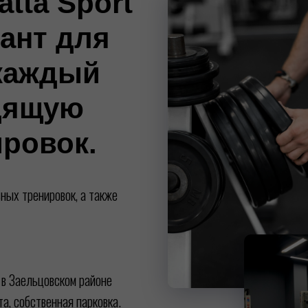
tta Sport
ант для
 каждый
дящую
ровок.
ных тренировок, а также
 в Заельцовском районе
а, собственная парковка.