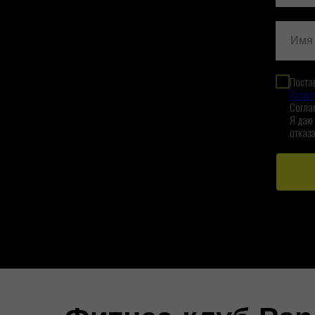
Постав
Полит
Согла
Я даю
отказа