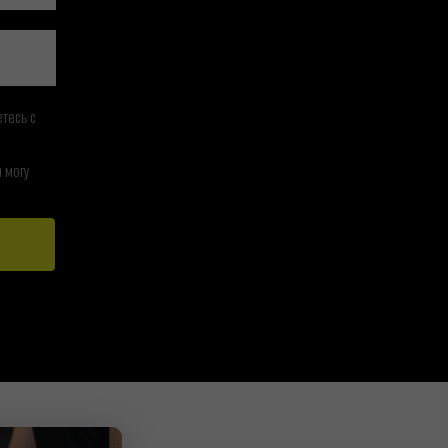
тесь c
 могу