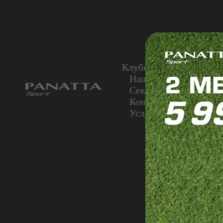
Клубные карты
Цен
Наша команда
Гру
Секции для взрослых
Контакты
Акции
Услуги
ВЫГ