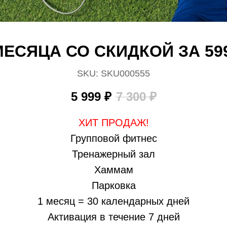
МЕСЯЦА СО СКИДКОЙ ЗА 59
SKU:
SKU000555
 ПОДРОБНЕЕ
ЗАБЕРИ
5 999
₽
7 300
₽
ХИТ ПРОДАЖ!
Групповой фитнес
Тренажерный зал
2:00; Выходные дни: 09:00 - 21:00
ПОДАРОЧНЫЙ СЕРТИФИ
Хаммам
Парковка
1 месяц = 30 календарных дней
Активация в течение 7 дней