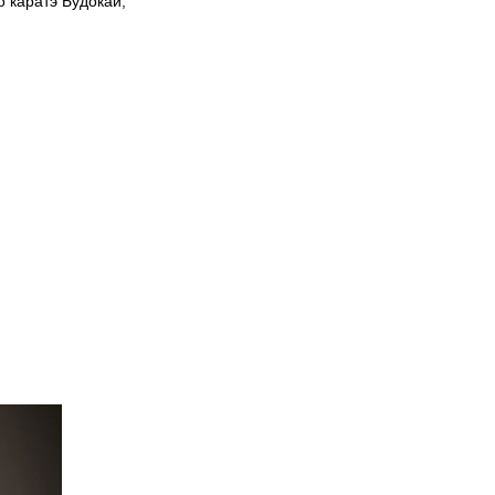
о каратэ Будокай;