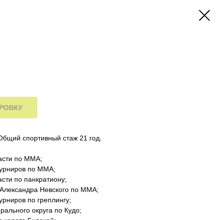
ИРОВКУ
 Общий спортивный стаж 21 год.
ласти по MMA;
турниров по MMA;
асти по панкратиону;
а Александра Невского по ММА;
урниров по греплингу;
рального округа по Кудо;