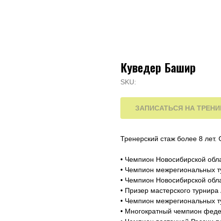
Куведер Башир
SKU:
ЗАПИСАТЬСЯ НА ТРЕН
Тренерский стаж более 8 лет.
•⁠ ⁠Чемпион Новосибирской об
•⁠ ⁠Чемпион межрегиональных 
•⁠ ⁠Чемпион Новосибирской обл
•⁠ ⁠Призер мастерского турнир
•⁠ ⁠Чемпион межрегиональных т
•⁠ ⁠Многократный чемпион феде