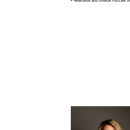
•⁠ ⁠Чемпион восточной России п