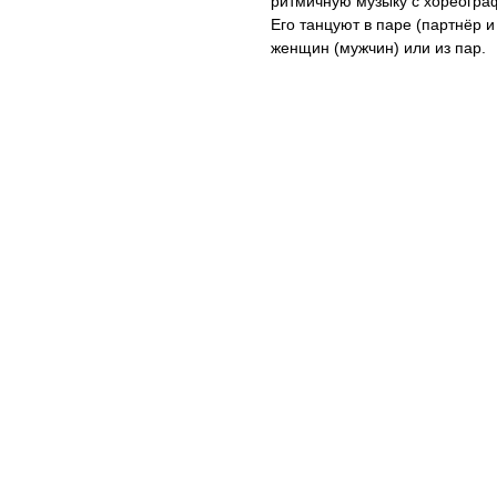
ритмичную музыку с хореогра
Его танцуют в паре (партнёр 
женщин (мужчин) или из пар.