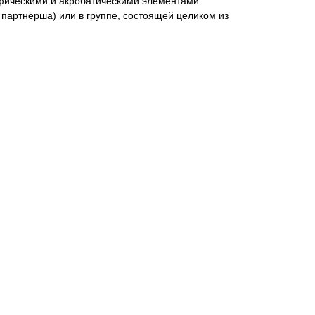
фическими и акробатическими элементами.
и партнёрша) или в группе, состоящей целиком из